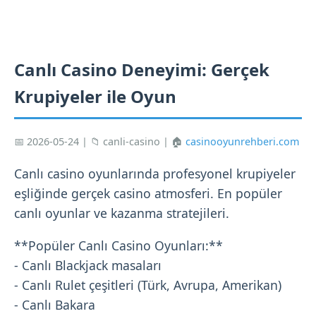
Canlı Casino Deneyimi: Gerçek
Krupiyeler ile Oyun
📅 2026-05-24
|
📁 canli-casino
|
🏠
casinooyunrehberi.com
Canlı casino oyunlarında profesyonel krupiyeler
eşliğinde gerçek casino atmosferi. En popüler
canlı oyunlar ve kazanma stratejileri.
**Popüler Canlı Casino Oyunları:**
- Canlı Blackjack masaları
- Canlı Rulet çeşitleri (Türk, Avrupa, Amerikan)
- Canlı Bakara