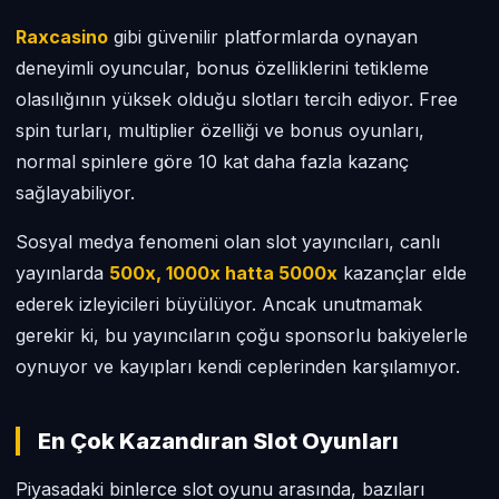
Raxcasino
gibi güvenilir platformlarda oynayan
deneyimli oyuncular, bonus özelliklerini tetikleme
olasılığının yüksek olduğu slotları tercih ediyor. Free
spin turları, multiplier özelliği ve bonus oyunları,
normal spinlere göre 10 kat daha fazla kazanç
sağlayabiliyor.
Sosyal medya fenomeni olan slot yayıncıları, canlı
yayınlarda
500x, 1000x hatta 5000x
kazançlar elde
ederek izleyicileri büyülüyor. Ancak unutmamak
gerekir ki, bu yayıncıların çoğu sponsorlu bakiyelerle
oynuyor ve kayıpları kendi ceplerinden karşılamıyor.
En Çok Kazandıran Slot Oyunları
Piyasadaki binlerce slot oyunu arasında, bazıları