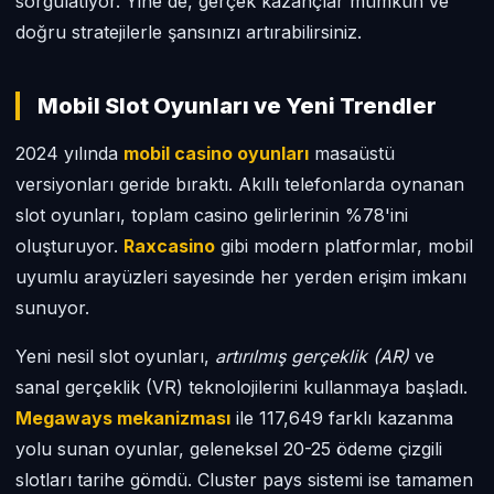
sorgulatıyor. Yine de, gerçek kazançlar mümkün ve
doğru stratejilerle şansınızı artırabilirsiniz.
Mobil Slot Oyunları ve Yeni Trendler
2024 yılında
mobil casino oyunları
masaüstü
versiyonları geride bıraktı. Akıllı telefonlarda oynanan
slot oyunları, toplam casino gelirlerinin %78'ini
oluşturuyor.
Raxcasino
gibi modern platformlar, mobil
uyumlu arayüzleri sayesinde her yerden erişim imkanı
sunuyor.
Yeni nesil slot oyunları,
artırılmış gerçeklik (AR)
ve
sanal gerçeklik (VR) teknolojilerini kullanmaya başladı.
Megaways mekanizması
ile 117,649 farklı kazanma
yolu sunan oyunlar, geleneksel 20-25 ödeme çizgili
slotları tarihe gömdü. Cluster pays sistemi ise tamamen