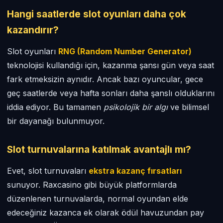
Hangi saatlerde slot oyunları daha çok
kazandırır?
Slot oyunları
RNG (Random Number Generator)
teknolojisi kullandığı için, kazanma şansı gün veya saat
fark etmeksizin aynıdır. Ancak bazı oyuncular, gece
geç saatlerde veya hafta sonları daha şanslı olduklarını
iddia ediyor. Bu tamamen
psikolojik bir algı
ve bilimsel
bir dayanağı bulunmuyor.
Slot turnuvalarına katılmak avantajlı mı?
Evet, slot turnuvaları
ekstra kazanç fırsatları
sunuyor. Raxcasino gibi büyük platformlarda
düzenlenen turnuvalarda, normal oyundan elde
edeceğiniz kazanca ek olarak ödül havuzundan pay