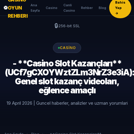
Bahis
Ana
Canli
⚽
OYUN
Casino
Rehber
Blog
Yap
Sayfa
Casino
→
REHBERI
🔒
256-bit SSL
CASINO
- **Casino Slot Kazançları**
(UCf7gCXOYWztZLm3NrZ3e3iA)
Genel slot kazanç videoları,
eğlence amaçlı
19 April 2026 | Guncel haberler, analizler ve uzman yorumlari