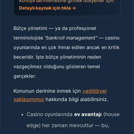
Konuya derinlemesine girmek isteyenler için:
Detaylı kaynak için tıkla →
Bütçe yönetimi — ya da profesyonel
terminolojide
"bankroll management"
— casino
oyunlarında en çok ihmal edilen ancak en kritik
beceridir. İşte bütçe yönetiminin neden
vazgeçilmez olduğunu gösteren temel
gerçekler:
Konunun derinine inmek için
>editöryel
yaklaşımımız
hakkında bilgi alabilirsiniz.
Casino oyunlarında
ev avantajı
(house
edge) her zaman mevcuttur — bu,