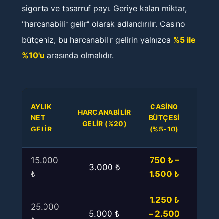
sigorta ve tasarruf payı. Geriye kalan miktar,
"harcanabilir gelir" olarak adlandırılır. Casino
bütçeniz, bu harcanabilir gelirin yalnızca
%5 ile
%10'u
arasında olmalıdır.
OTU
AYLIK
CASINO
HARCANABILIR
BAŞ
NET
BÜTÇESI
GELIR (%20)
(4
GELIR
(%5-10)
OTUR
15.000
750 ₺ –
187 
3.000 ₺
₺
1.500 ₺
375
1.250 ₺
25.000
312 
5.000 ₺
– 2.500