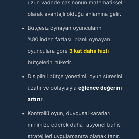
uzun vadede casinonun matematiksel
olarak avantajlı olduğu anlamına gelir.
Bütçesiz oynayan oyuncuların
%80'inden fazlası, planlı oynayan
oyunculara göre
3 kat daha hızlı
bütçelerini tüketir.
Disiplinli bütçe yönetimi, oyun süresini
uzatır ve dolayısıyla
eğlence değerini
artırır
.
Kontrollü oyun, duygusal kararları
minimize ederek daha rasyonel bahis
stratejileri uygulamanıza olanak tanır.