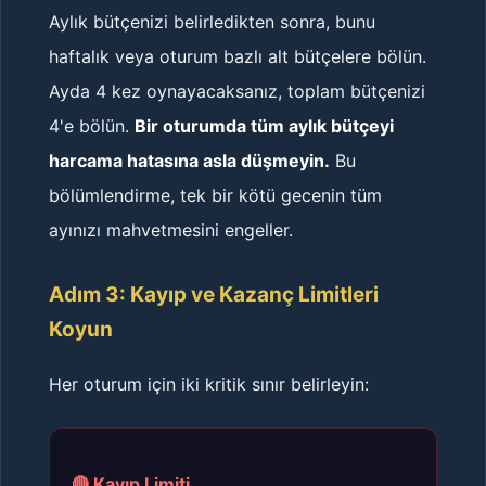
Aylık bütçenizi belirledikten sonra, bunu
haftalık veya oturum bazlı alt bütçelere bölün.
Ayda 4 kez oynayacaksanız, toplam bütçenizi
4'e bölün.
Bir oturumda tüm aylık bütçeyi
harcama hatasına asla düşmeyin.
Bu
bölümlendirme, tek bir kötü gecenin tüm
ayınızı mahvetmesini engeller.
Adım 3: Kayıp ve Kazanç Limitleri
Koyun
Her oturum için iki kritik sınır belirleyin:
🔴 Kayıp Limiti