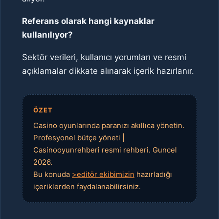
Referans olarak hangi kaynaklar
kullanılıyor?
Sektör verileri, kullanıcı yorumları ve resmi
açıklamalar dikkate alınarak içerik hazırlanır.
ÖZET
Casino oyunlarında paranızı akıllıca yönetin.
Profesyonel bütçe yöneti |
Casinooyunrehberi resmi rehberi. Guncel
2026.
Bu konuda
>editör ekibimizin
hazırladığı
içeriklerden faydalanabilirsiniz.