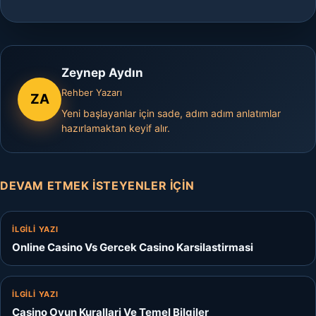
Zeynep Aydın
Rehber Yazarı
ZA
Yeni başlayanlar için sade, adım adım anlatımlar
hazırlamaktan keyif alır.
DEVAM ETMEK ISTEYENLER IÇIN
İLGILI YAZI
Online Casino Vs Gercek Casino Karsilastirmasi
İLGILI YAZI
Casino Oyun Kurallari Ve Temel Bilgiler