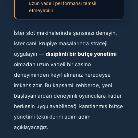
uzun vadeli performansı temsil
etmeyebilir.
İster slot makinelerinde şansınızı deneyin,
ister canlı krupiye masalarında strateji
uygulayın —
disiplinli bir bütçe yönetimi
olmadan uzun vadeli bir casino
deneyiminden keyif almanız neredeyse
imkansızdır. Bu kapsamlı rehberde, yeni
başlayanlardan deneyimli oyunculara kadar
herkesin uygulayabileceği kanıtlanmış bütçe
yönetimi tekniklerini adım adım
açıklayacağız.