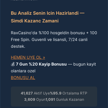
Bu Analiz Senin Icin Hazirlandi —
Simdi Kazanc Zamani
RaxCasino'da %100 hosgeldin bonusu + 100
Free Spin. Guvenli ve lisansli, 7/24 canli
destek.
HEMEN UYE OL »
💰
7 Gun %20 Kayip Bonusu
— bugun kayit
olanlara ozel
BONUSU AL
41,627
Aktif Uye
%95.9
Ortalama RTP
3,609
Oyun
1,091
Gunluk Kazanan