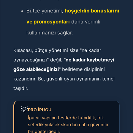
Bütçe yönetimi,
hoşgeldin bonuslarını
ve promosyonları
daha verimli
kullanmanızı sağlar.
Kısacası, bütçe yönetimi size "ne kadar
oynayacağınızı" değil,
"ne kadar kaybetmeyi
göze alabileceğinizi"
belirleme disiplinini
kazandırır. Bu, güvenli oyun oynamanın temel
taşıdır.
💡
PRO IPUCU
İpucu: yapılan testlerde tutarlılık, tek
seferlik yüksek skordan daha güvenilir
bir göstergedir.