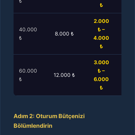
₺
625
₺
2.000
40.000
₺ –
500 
8.000 ₺
₺
4.000
1.00
₺
3.000
60.000
₺ –
750 
12.000 ₺
₺
6.000
1.50
₺
Adım 2: Oturum Bütçenizi
Bölümlendirin