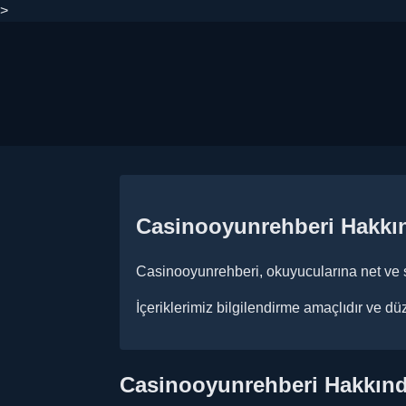
>
Casinooyunrehberi Hakkı
Casinooyunrehberi, okuyucularına net ve sa
İçeriklerimiz bilgilendirme amaçlıdır ve dü
Casinooyunrehberi Hakkınd