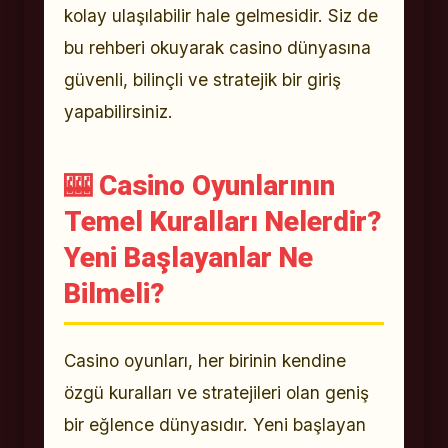
kolay ulaşılabilir hale gelmesidir. Siz de
bu rehberi okuyarak casino dünyasına
güvenli, bilinçli ve stratejik bir giriş
yapabilirsiniz.
🎰 Casino Oyunlarının
Temel Kuralları Nelerdir?
Yeni Başlayanlar Ne
Bilmeli?
Casino oyunları, her birinin kendine
özgü kuralları ve stratejileri olan geniş
bir eğlence dünyasıdır. Yeni başlayan