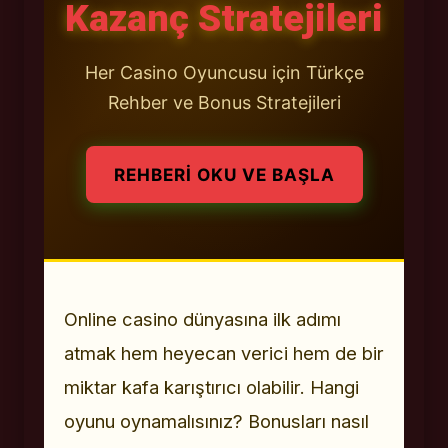
Kazanç Stratejileri
Her Casino Oyuncusu için Türkçe
Rehber ve Bonus Stratejileri
REHBERI OKU VE BAŞLA
Online casino dünyasına ilk adımı
atmak hem heyecan verici hem de bir
miktar kafa karıştırıcı olabilir. Hangi
oyunu oynamalısınız? Bonusları nasıl