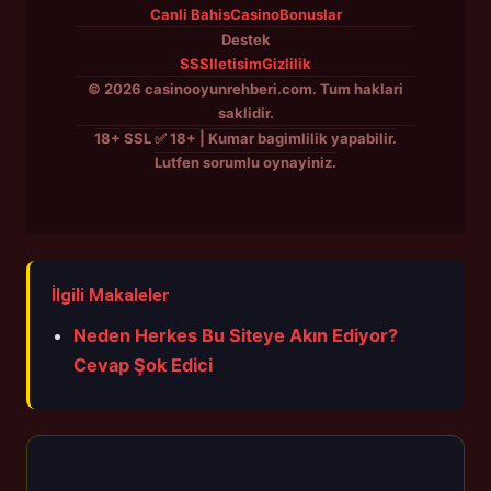
Canli Bahis
Casino
Bonuslar
Destek
SSS
Iletisim
Gizlilik
© 2026 casinooyunrehberi.com. Tum haklari
saklidir.
18+
SSL
✅ 18+ | Kumar bagimlilik yapabilir.
Lutfen sorumlu oynayiniz.
İlgili Makaleler
Neden Herkes Bu Siteye Akın Ediyor?
Cevap Şok Edici