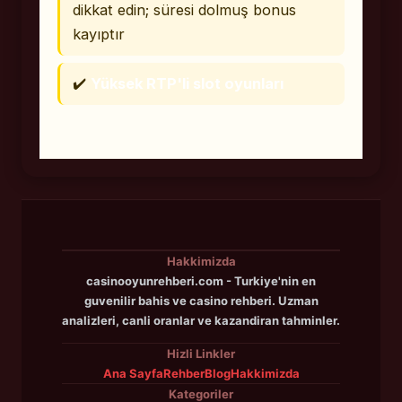
dikkat edin; süresi dolmuş bonus
kayıptır
✔️
Yüksek RTP'li slot oyunları
Hakkimizda
casinooyunrehberi.com - Turkiye'nin en
guvenilir bahis ve casino rehberi. Uzman
analizleri, canli oranlar ve kazandiran tahminler.
Hizli Linkler
Ana Sayfa
Rehber
Blog
Hakkimizda
Kategoriler