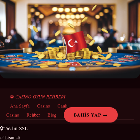
CASINO OYUN REHBERI
⚽
Ana Sayfa
Casino
Canli
BAHIS YAP →
Casino
Rehber
Blog
🔒
256-bit SSL
✅
Lisansli