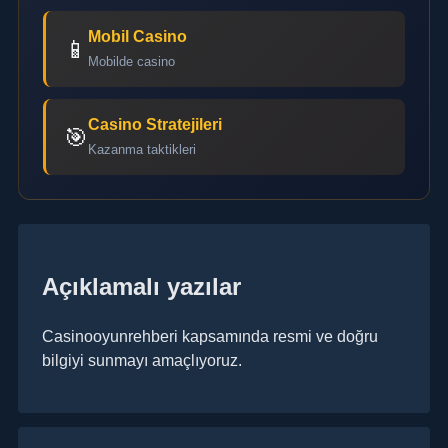
Mobil Casino
📱
Mobilde casino
Casino Stratejileri
🎯
Kazanma taktikleri
Açıklamalı yazılar
Casinooyunrehberi kapsamında resmi ve doğru
bilgiyi sunmayı amaçlıyoruz.