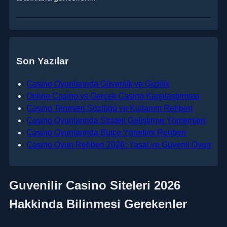
Son Yazılar
Casino Oyunlarında Güvenlik ve Gizlilik
Online Casino vs Gerçek Casino Karşılaştırması
Casino Terimleri Sözlüğü ve Kullanım Rehberi
Casino Oyunlarında Strateji Geliştirme Yöntemleri
Casino Oyunlarında Bütçe Yönetimi Rehberi
Casino Oyun Rehberi 2026: Yasal ve Güvenli Oyun
Guvenilir Casino Siteleri 2026
Hakkinda Bilinmesi Gerekenler